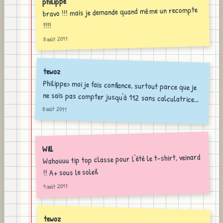
philippe
bravo !!! mais je demande quand même un recompte
!!!!
8 août 2011
tewoz
Philippe> moi je fais confiance, surtout parce que je
ne sais pas compter jusqu'à 112 sans calculatrice...
8 août 2011
Will
Wahouuu tip top classe pour l'été le t-shirt, veinard
!! A+ sous le soleil
9 août 2011
tewoz