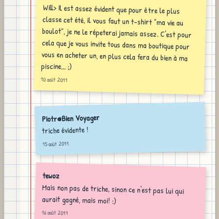
Will> Il est assez évident que pour être le plus
classe cet été, il vous faut un t-shirt "ma vie au
boulot", je ne le répeterai jamais assez. C'est pour
cela que je vous invite tous dans ma boutique pour
vous en acheter un, en plus cela fera du bien à ma
piscine... ;)
10 août 2011
Piotr@Bien Voyager
triche évidente !
15 août 2011
tewoz
Mais non pas de triche, sinon ce n'est pas lui qui
aurait gagné, mais moi! :)
16 août 2011