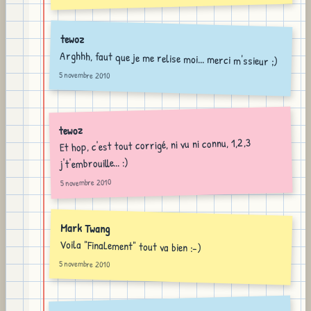
tewoz
Arghhh, faut que je me relise moi... merci m'ssieur ;)
5 novembre 2010
tewoz
Et hop, c'est tout corrigé, ni vu ni connu, 1,2,3
j't'embrouille... :)
5 novembre 2010
Mark Twang
Voila "FinaLement" tout va bien :-)
5 novembre 2010