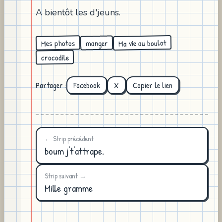
A bientôt les d'jeuns.
Ma vie au boulot
Mes photos
manger
crocodile
Partager :
Facebook
X
Copier le lien
← Strip précédent
boum j't'attrape.
Strip suivant →
Mille gramme