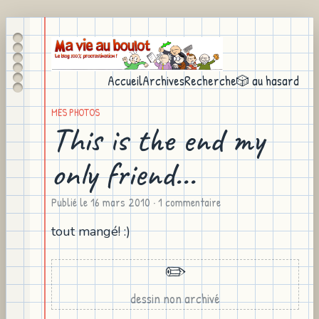
Accueil
Archives
Recherche
🎲 au hasard
MES PHOTOS
This is the end my
only friend...
Publié le
16 mars 2010
· 1 commentaire
tout mangé! :)
✏️
dessin non archivé