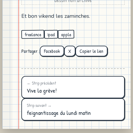
dessin non archivé
Et bon vikend les zaminches.
freelance
apple
ipad
Partager :
Facebook
X
Copier le lien
← Strip précédent
Vive la grève!
Strip suivant →
feignantissage du lundi matin