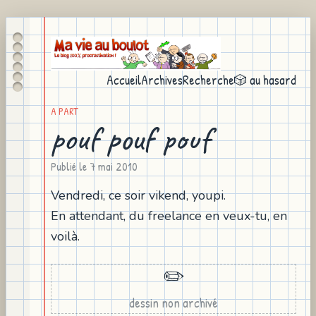
Accueil
Archives
Recherche
🎲 au hasard
A PART
pouf pouf pouf
Publié le
7 mai 2010
Vendredi, ce soir vikend, youpi.
En attendant, du freelance en veux-tu, en
voilà.
✏️
dessin non archivé