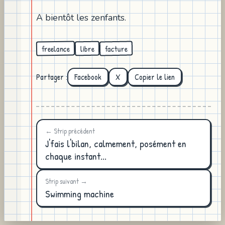
A bientôt les zenfants.
freelance
facture
libre
Partager :
Facebook
X
Copier le lien
← Strip précédent
J'fais l'bilan, calmement, posément en
chaque instant...
Strip suivant →
Swimming machine