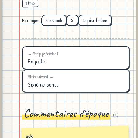
strip
Partager :
Facebook
X
Copier le lien
← Strip précédent
Pagaille
Strip suivant →
Sixième sens.
Commentaires d'époque
(
4
)
pok