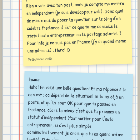
Rien a voir avec ton post, mais je compte me mettre
en independant (je suis developpeur web). Donc quoi
de mieux que de poser la question sur le blog d'un
celebre freelance ;) Est ce que tu me conseille le
statut auto entrepreneur ou le portage salarial ?
Pour info je ne suis pas en France (j'y ai quand meme
une adresse) . Merci :D
14 décembre 2010
tewoz
Haha! En voilà une belle question! Et ma réponse à la
con est : ca dépend de ta situation! Si tu as déjà un
poste, et qu'ils sont OK pour que tu passes en
freelance, alors le mieux c'est que tu prennes un
statut d'indépendant (faut vérifier pour l'auto
entrepreneur, si c'est plus simple
administrativement, je crois que tu es quand même
limité). Si tu n'as pas de mission, alors l'avantage du
portage c'est qu'en théorie (ca dépend) ils peuvent
t'aider à trouver, et ils s'occupent de tout ce qui est
administratif (ce qui peut être bien, parce que la
paperasse c'est chiant). Maintenant en terme de
facturation c'est moins interessant. Pour
approfondir, je t'invite à aller voir le blog du
freelance dans mes liens, voir contacter l'auteur de