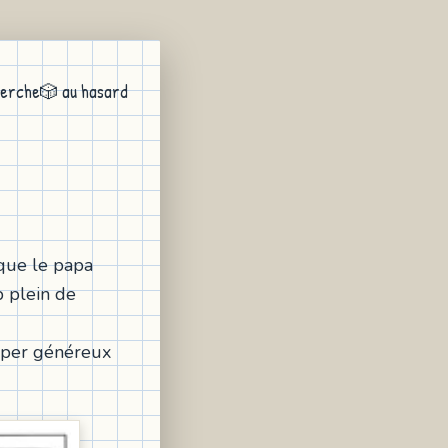
erche
🎲 au hasard
 que le papa
p plein de
super généreux