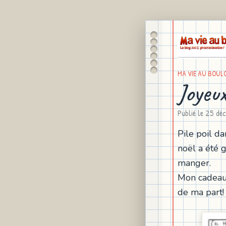
MA VIE AU BOUL
Joyeux
Publié le
25 dé
Pile poil d
noël a été 
manger.
Mon cadeau 
de ma part!