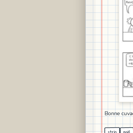
Bonne cuva
strip
noël