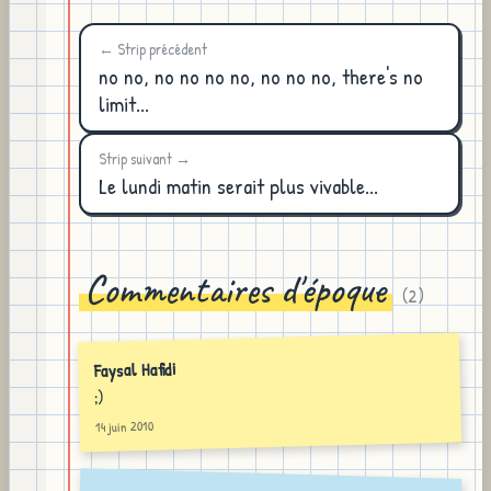
← Strip précédent
no no, no no no no, no no no, there's no
limit...
Strip suivant →
Le lundi matin serait plus vivable...
Commentaires d'époque
(
2
)
Faysal Hafidi
;)
14 juin 2010