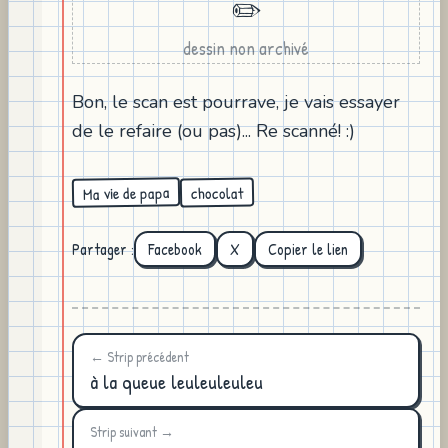
✏️
dessin non archivé
Bon, le scan est pourrave, je vais essayer
de le refaire (ou pas)... Re scanné! :)
Ma vie de papa
chocolat
Partager :
Facebook
X
Copier le lien
← Strip précédent
à la queue leuleuleuleu
Strip suivant →