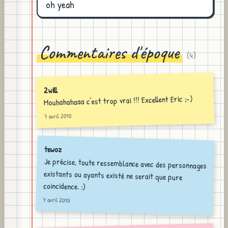
oh yeah
Commentaires d'époque
(
4
)
2will
Mouhahahaaa c'est trop vrai !!! Excellent Eric ;-)
7 avril 2010
tewoz
Je précise, toute ressemblance avec des personnages
existants ou ayants existé ne serait que pure
coincidence. :)
7 avril 2010