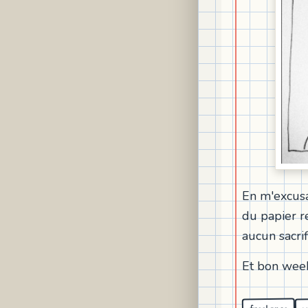
En m'excusan
du papier r
aucun sacrif
Et bon week