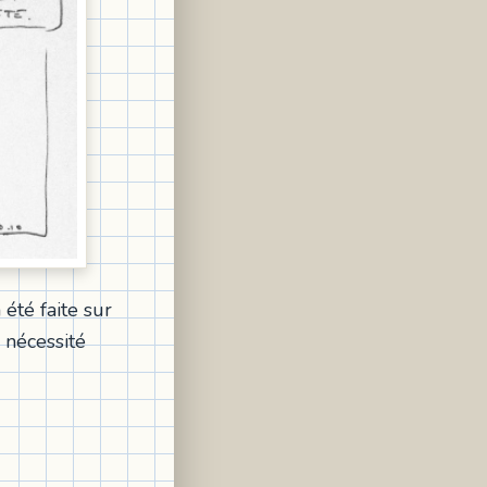
 été faite sur
 nécessité