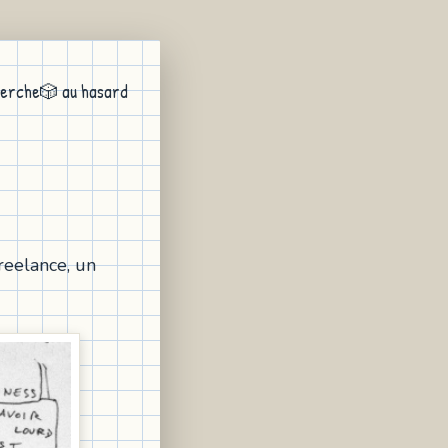
erche
🎲 au hasard
reelance, un