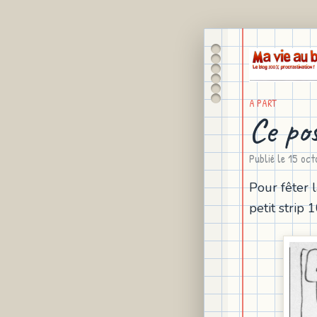
A PART
Ce po
Publié le
15 oct
Pour fêter 
petit strip 