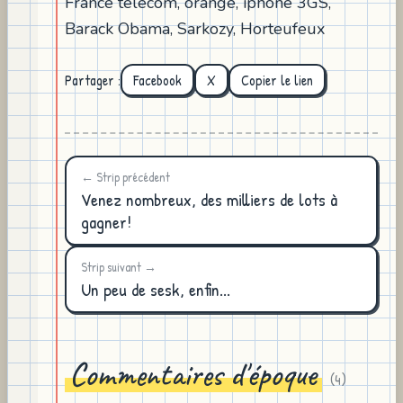
France telecom, orange, iphone 3GS,
Barack Obama, Sarkozy, Horteufeux
Partager :
Facebook
X
Copier le lien
← Strip précédent
Venez nombreux, des milliers de lots à
gagner!
Strip suivant →
Un peu de sesk, enfin...
Commentaires d'époque
(
4
)