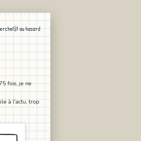
erche
🎲 au hasard
5 fois, je ne
le à l'actu, trop