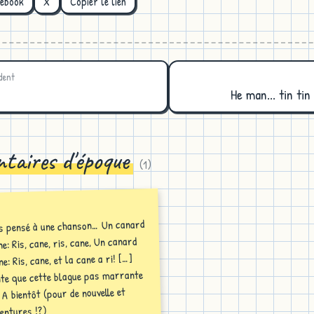
cebook
X
Copier le lien
dent
He man... tin tin 
taires d'époque
(
1
)
is pensé à une chanson… Un canard
ne: Ris, cane, ris, cane, Un canard
ne: Ris, cane, et la cane a ri! […]
te que cette blague pas marrante
) A bientôt (pour de nouvelle et
entures !?)