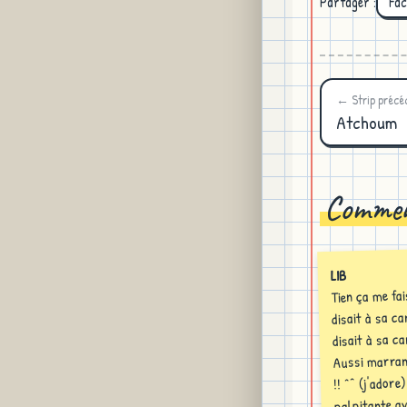
Partager :
Fa
← Strip précé
Atchoum
Commen
LIB
Tien ça me fa
disait à sa ca
disait à sa ca
Aussi marran
!! ^^ (j'adore
palpitante av