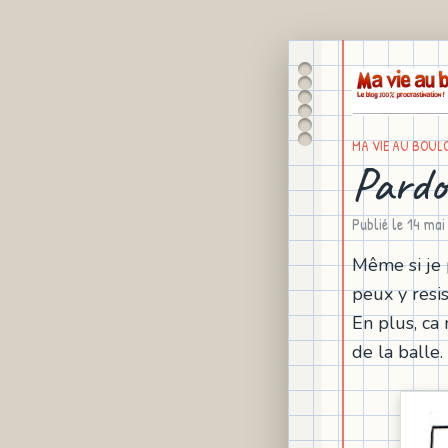
MA VIE AU BOUL
Pardo
Publié le
14 mai
Même si je 
peux y resis
En plus, ca 
de la balle.