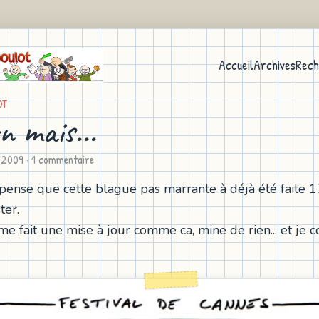
Accueil
Archives
Rech
OT
n mais...
 2009
· 1 commentaire
pense que cette blague pas marrante à déjà été faite 17
ter.
me fait une mise à jour comme ca, mine de rien... et je co