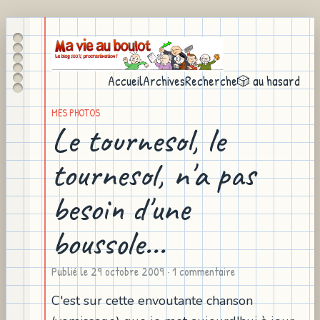
Accueil
Archives
Recherche
🎲 au hasard
MES PHOTOS
Le tournesol, le
tournesol, n'a pas
besoin d'une
boussole...
Publié le
29 octobre 2009
· 1 commentaire
C'est sur cette envoutante chanson