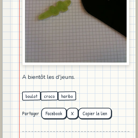
A bientôt les d'jeuns.
boulot
haribo
croco
Partager :
Facebook
X
Copier le lien