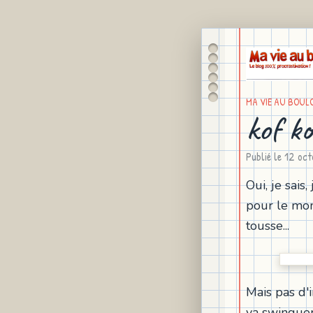
MA VIE AU BOUL
kof ko
Publié le
12 oct
Oui, je sais
pour le mom
tousse...
Mais pas d'
va swinguer!