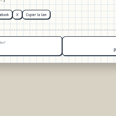
cebook
X
Copier le lien
dent
p