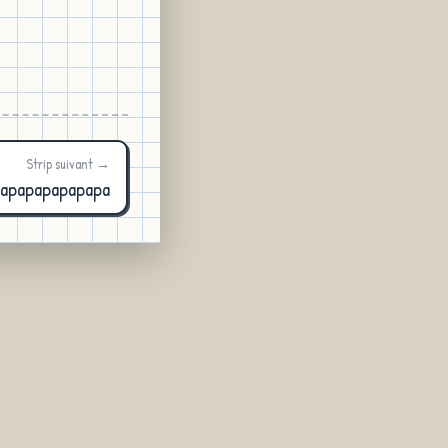
Strip suivant →
apapapapapapa