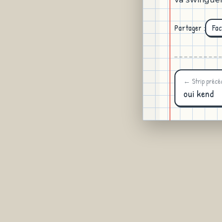
Partager :
Fa
← Strip précé
oui kend