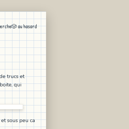
erche
🎲 au hasard
 de trucs et
oite, qui
 et sous peu ca