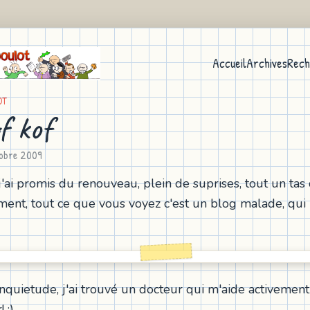
Accueil
Archives
Rech
OT
f kof
obre 2009
, j'ai promis du renouveau, plein de suprises, tout un tas
ent, tout ce que vous voyez c'est un blog malade, qui b
inquietude, j'ai trouvé un docteur qui m'aide activement
 :)