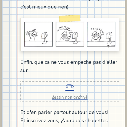
c'est mieux que rien)
Enfin, que ca ne vous empeche pas d'aller
sur
✏️
dessin non archivé
Et d'en parler partout autour de vous!
Et inscrivez vous, y'aura des chouettes