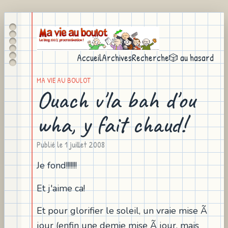
Accueil
Archives
Recherche
🎲 au hasard
MA VIE AU BOULOT
Ouach v'la bah d'ou
wha, y fait chaud!
Publié le
1 juillet 2008
Je fond!!!!!!!
Et j'aime ca!
Et pour glorifier le soleil, un vraie mise Ã
jour (enfin une demie mise Ã jour, mais