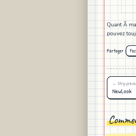
Quant Ã ma 
pouvez toujo
Partager :
Fa
← Strip précé
NewLook
Commen