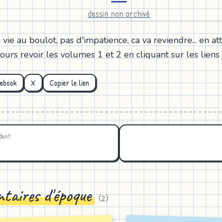
dessin non archivé
vie au boulot, pas d'impatience, ca va reviendre... en a
urs revoir les volumes 1 et 2 en cliquant sur les liens 
cebook
X
Copier le lien
dent
taires d'époque
(
2
)