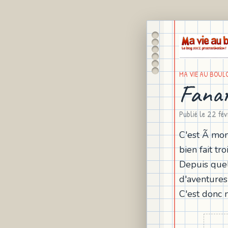
MA VIE AU BOUL
Fanar
Publié le
22 fév
C'est Ã mon
bien fait troi
Depuis quel
d'aventures 
C'est donc 