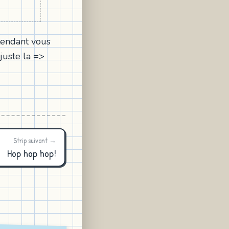
ttendant vous
juste la =>
Strip suivant →
Hop hop hop!