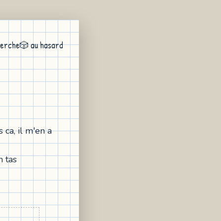
erche
🎲 au hasard
s ca, il m'en a
n tas