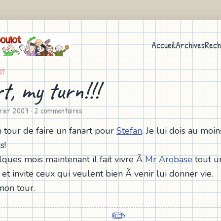
Accueil
Archives
Rech
OT
t, my turn!!!
rier 2007
· 2 commentaires
 tour de faire un fanart pour
Stefan
. Je lui dois au moin
s!
ques mois maintenant il fait vivre Ã
Mr Arobase
tout u
et invite ceux qui veulent bien Ã venir lui donner vie.
mon tour.
✏️