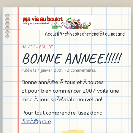
Accueil
Archives
Recherche
🎲 au hasard
MA VIE AU BOULOT
BONNE ANNEE!!!!!
Publié le
1 janvier 2007
· 2 commentaires
Bonne annÃ©e Ã tous et Ã toutes!
Et pour bien commencer 2007 voila une
mise Ã jour spÃ©ciale nouvel an!
Pour tout comprendre, lisez donc
l'intÃ©grale
.