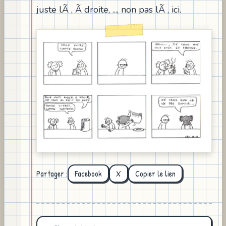
juste lÃ , Ã droite, ..., non pas lÃ , ici.
Partager :
Facebook
X
Copier le lien