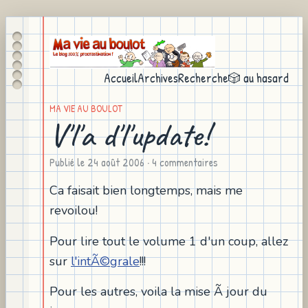
Accueil
Archives
Recherche
🎲 au hasard
MA VIE AU BOULOT
V'l'a d'l'update!
Publié le
24 août 2006
· 4 commentaires
Ca faisait bien longtemps, mais me
revoilou!
Pour lire tout le volume 1 d'un coup, allez
sur
l'intÃ©grale
!!!
Pour les autres, voila la mise Ã jour du