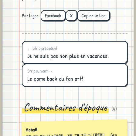
Partager :
Facebook
X
Copier le lien
← Strip précédent
Je ne suis pas non plus en vacances.
Strip suivant →
Le come back du fan art!
Commentaires d'époque
(
4
)
AchaB
Tff...Tff, Tff. Tf,Tfffff!!!... Tff...Tff, Tff. Tf,Tfffff!!!... ..Ben