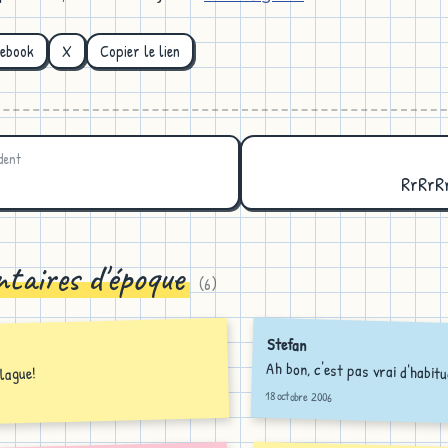
cebook
X
Copier le lien
dent
RrRrR
taires d'époque
(
6
)
Stefan
Ah bon, c'est pas vrai d'habit
blague!
18 octobre 2006