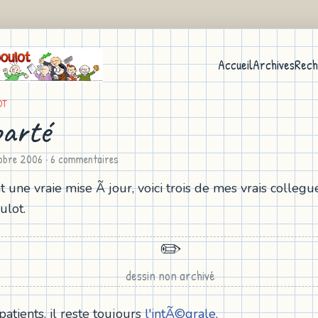
Accueil
Archives
Rech
OT
arté
obre 2006
· 6 commentaires
t une vraie mise Ã jour, voici trois de mes vrais colleg
ulot.
✏️
dessin non archivé
atients, il reste toujours
l'intÃ©grale
.