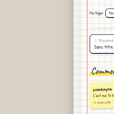
Partager :
Fa
← Strip précé
Sans titre
Commen
pseudonyme
C'est nul ta 
17 octobre 2006