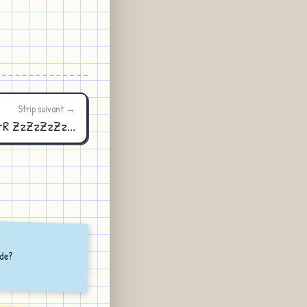
Strip suivant →
rR ZzZzZzZz...
ude?