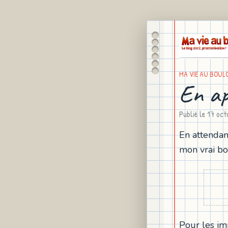
MA VIE AU BOUL
En ap
Publié le
17 oct
En attendan
mon vrai bo
Pour les imp