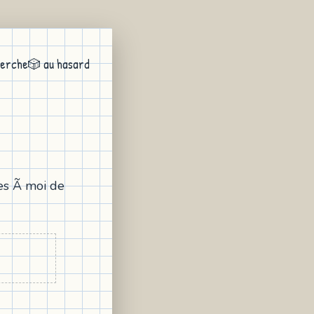
erche
🎲 au hasard
ues Ã moi de