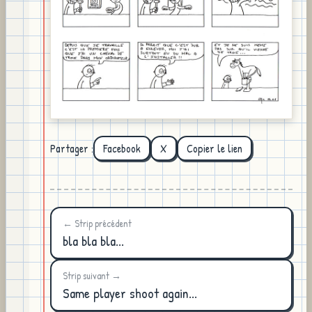
Partager :
Facebook
X
Copier le lien
← Strip précédent
bla bla bla...
Strip suivant →
Same player shoot again...