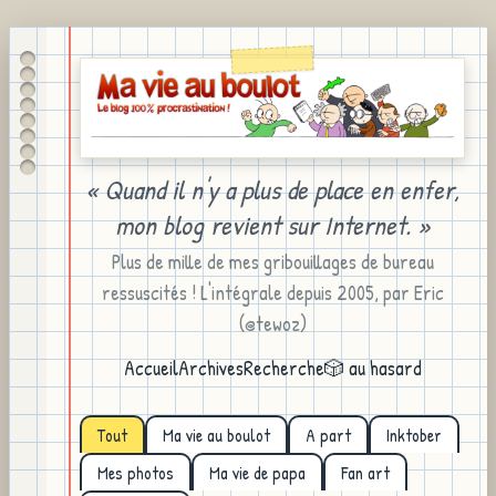
« Quand il n'y a plus de place en enfer,
mon blog revient sur Internet. »
Plus de mille de mes gribouillages de bureau
ressuscités ! L'intégrale depuis 2005, par Eric
(@tewoz)
Accueil
Archives
Recherche
🎲 au hasard
Tout
Ma vie au boulot
A part
Inktober
Mes photos
Ma vie de papa
Fan art