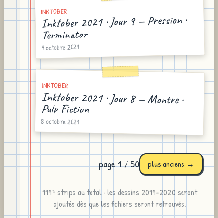
INKTOBER
Inktober 2021 · Jour 9 — Pression ·
Terminator
9 octobre 2021
INKTOBER
Inktober 2021 · Jour 8 — Montre ·
Pulp Fiction
8 octobre 2021
page
1
/
50
plus anciens →
1197
strips au total · les dessins 2019-2020 seront
ajoutés dès que les fichiers seront retrouvés.